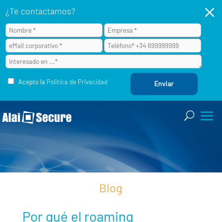
M
¿Te contactamos?
Acepto la
Política de Privacidad
Blog
Por qué el roaming