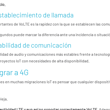
cio.
stablecimiento de llamada
rtantes de VoLTE es la rapidez con la que se establecen las com
segundos puede marcar la diferencia ante una incidencia o situac
tabilidad de comunicación
idad de audio y comunicaciones más estables frente a tecnología
oyectos IoT con necesidades de alta disponibilidad.
grar a 4G
les en muchas migraciones IoT es pensar que cualquier dispositi
leja.
ectividad LTE y aun así no soportar correctamente VoLTE
. Adem