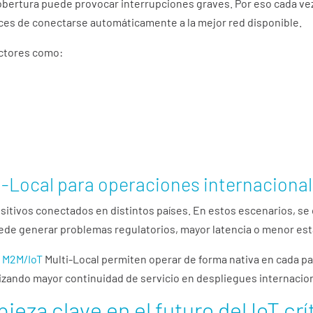
cobertura puede provocar interrupciones graves. Por eso cada 
ces de conectarse automáticamente a la mejor red disponible.
ectores como:
i-Local para operaciones internaciona
tivos conectados en distintos países. En estos escenarios, se
ede generar problemas regulatorios, mayor latencia o menor esta
d M2M/IoT
Multi-Local permiten operar de forma nativa en cada p
izando mayor continuidad de servicio en despliegues internacio
ieza clave en el futuro del IoT crí