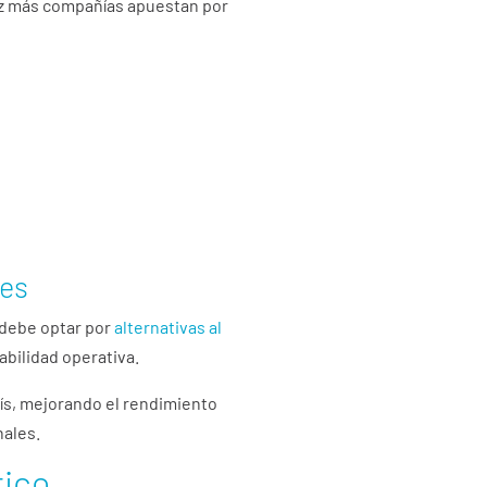
vez más compañías apuestan por
les
 debe optar por
alternativas al
bilidad operativa.
aís, mejorando el rendimiento
nales.
tico