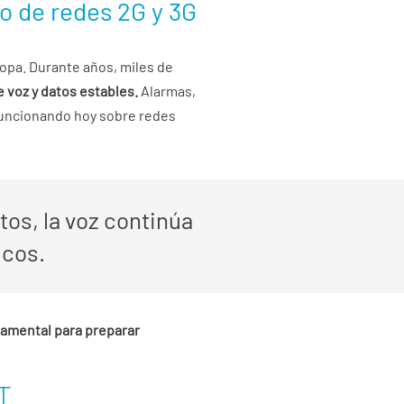
do de redes 2G y 3G
opa. Durante años, miles de
 voz y datos estables.
Alarmas,
 funcionando hoy sobre redes
os, la voz continúa
icos.
ndamental para preparar
T