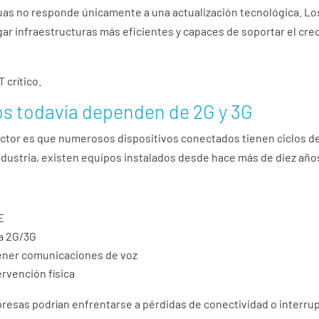
uas no responde únicamente a una actualización tecnológica. L
gar infraestructuras más eficientes y capaces de soportar el cr
 crítico.
os todavía dependen de 2G y 3G
ector es que numerosos dispositivos conectados tienen ciclos de
ndustria, existen equipos instalados desde hace más de diez año
E
ra 2G/3G
tener comunicaciones de voz
ervención física
esas podrían enfrentarse a pérdidas de conectividad o interrup