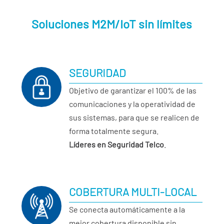
Empresa líder en conectividad SIM M2M/IoT en Seguridad Telco
Soluciones M2M/IoT sin límites
SEGURIDAD
Objetivo de garantizar el 100% de las
comunicaciones y la operatividad de
sus sistemas, para que se realicen de
forma totalmente segura.
Líderes en Seguridad Telco
.
COBERTURA MULTI-LOCAL
Se conecta automáticamente a la
mejor cobertura disponible sin