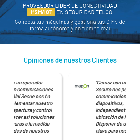
PROVEEDOR LÍDER DE CONECTIVIDAD
M2M/IOT
EN SEGURIDAD TELCO
Conecta tus máquinas y gestiona tus SIMs de
forma autónoma y en tiempo real
Opiniones de nuestros Clientes
“Contar con un partner como Alai
s
Secure nos permite garantizar las
comunicaciones de nuestros
o
dispositivos,
l
independientemente de la
es
ubicación de los mismos.
Disponer de un SLA 24×7 ha sido
clave para nosotros”