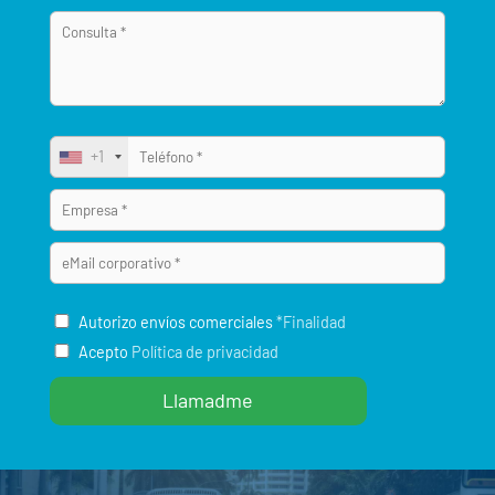
+1
Autorizo envíos comerciales
*Finalidad
Acepto
Política de privacidad