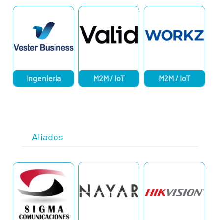
Ingeniería
M2M / IoT
M2M / IoT
Aliados