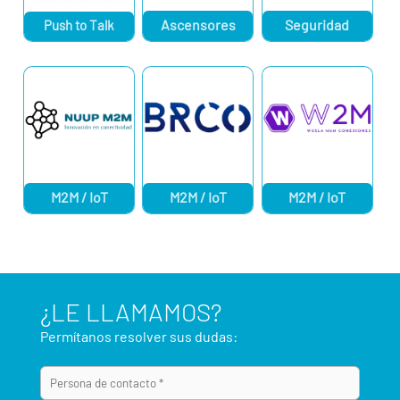
Ascensores
Seguridad
Push to Talk
M2M / IoT
M2M / IoT
M2M / IoT
¿LE LLAMAMOS?
Permítanos resolver sus dudas: