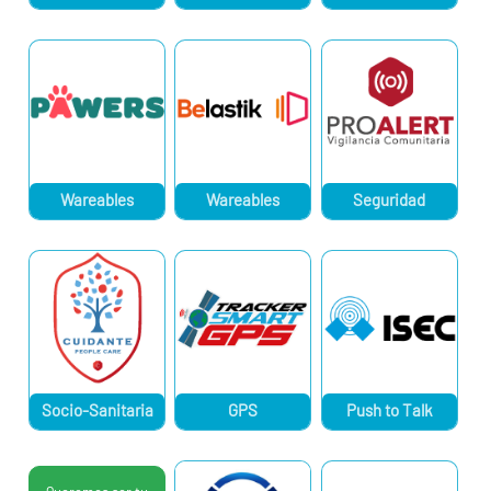
Wareables
Wareables
Seguridad
Socio-Sanitaria
GPS
Push to Talk