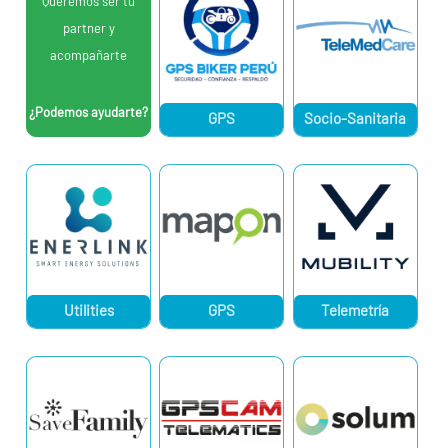
Queremos ser tu
partner y
acompañarte
¿Podemos ayudarte?
GPS
Socio-Sanitaria
Utilities
GPS
Telemetría