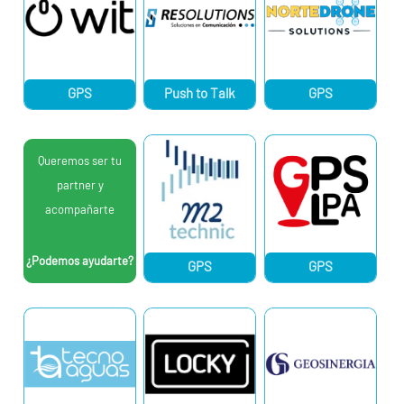
GPS
Push to Talk
GPS
Queremos ser tu
partner y
acompañarte
¿Podemos ayudarte?
GPS
GPS