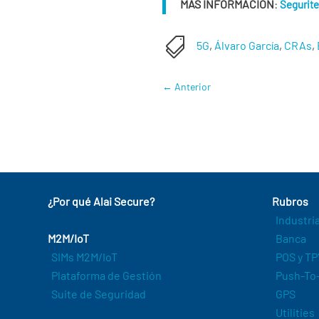
MÁS INFORMACIÓN
:
Segurite

5G
,
Álvaro García
,
CRAs
,
←
Anterior
¿Por qué Alai Secure?
Rubros
Industri
M2M/IoT
Banca
SIMs M2M/IoT
POS y TP
Plataforma de Gestión
Push-To-
Suite de Seguridad
GPS
Utilities