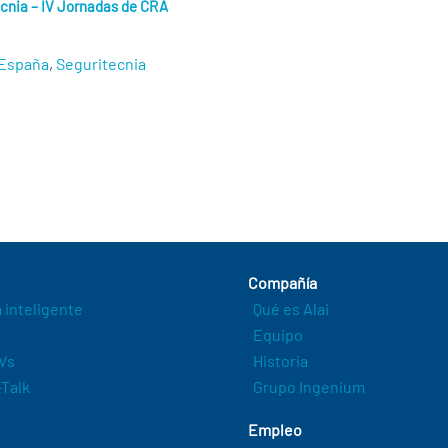
cnia – IV Jornadas de CRA
España
,
Seguritecnia
Compañía
a inteligente
Qué es Alai
Equipo
Vs
Historia
Talk
Grupo Ingenium
Empleo