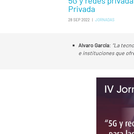
5G y redes privada
Privada
28 SEP 2022
|
JORNADAS
Alvaro García
:
“La tecn
e instituciones que ofr