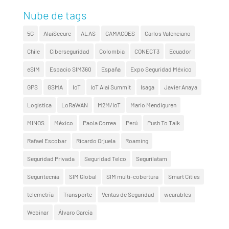
Nube de tags
5G
AlaiSecure
ALAS
CAMACOES
Carlos Valenciano
Chile
Ciberseguridad
Colombia
CONECT3
Ecuador
eSIM
Espacio SIM360
España
Expo Seguridad México
GPS
GSMA
IoT
IoT Alai Summit
Isaga
Javier Anaya
Logística
LoRaWAN
M2M/IoT
Mario Mendiguren
MINOS
México
Paola Correa
Perú
Push To Talk
Rafael Escobar
Ricardo Orjuela
Roaming
Seguridad Privada
Seguridad Telco
Segurilatam
Seguritecnia
SIM Global
SIM multi-cobertura
Smart Cities
telemetría
Transporte
Ventas de Seguridad
wearables
Webinar
Álvaro García