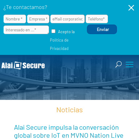
M
¿Te contactamos?
Acepto la
Política de
Privacidad
Noticias
Alai Secure impulsa la conversación
global sobre IoT en MVNO Nation Live