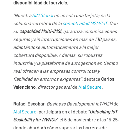
disponibilidad del servicio
.
“Nuestra
SIM Global
no es solo una tarjeta; es la
columna vertebral de la
conectividad M2M/IoT
. Con
su
capacidad Multi-IMSI
, garantiza comunicaciones
seguras y sin interrupciones en más de 130 países,
adaptándose automáticamente a la mejor
cobertura disponible. Además, su robustez
industrial y la plataforma de autogestión en tiempo
real ofrecen a las empresas control total y
fiabilidad en entornos exigentes”
, destaca
Carlos
Valenciano
,
director general
de
Alai Secure
.
Rafael Escobar
,
Business Development IoT/M2M
de
Alai Secure
, participará en el debate “
Unlocking IoT
Scalability for MVNOs”
, el 6 de noviembre a las 15:25,
donde abordará cómo superar las barreras de