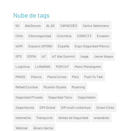
Nube de tags
5G
AlaiSecure
ALAS
CAMACOES
Carlos Valenciano
Chile
Ciberseguridad
Colombia
CONECT3
Ecuador
eSIM
Espacio SIM360
España
Expo Seguridad México
GPS
GSMA
IoT
IoT Alai Summit
Isaga
Javier Anaya
Logística
LoRaWAN
M2M/IoT
Mario Mendiguren
MINOS
México
Paola Correa
Perú
Push To Talk
Rafael Escobar
Ricardo Orjuela
Roaming
Seguridad Privada
Seguridad Telco
Segurilatam
Seguritecnia
SIM Global
SIM multi-cobertura
Smart Cities
telemetría
Transporte
Ventas de Seguridad
wearables
Webinar
Álvaro García