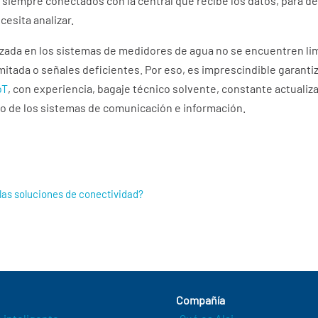
n siempre conectados con la central que recibe los datos, para d
cesita analizar.
izada en los sistemas de medidores de agua no se encuentren lim
mitada o señales deficientes. Por eso, es imprescindible garant
oT
, con experiencia, bagaje técnico solvente, constante actuali
go de los sistemas de comunicación e información.
as soluciones de conectividad?
Compañía