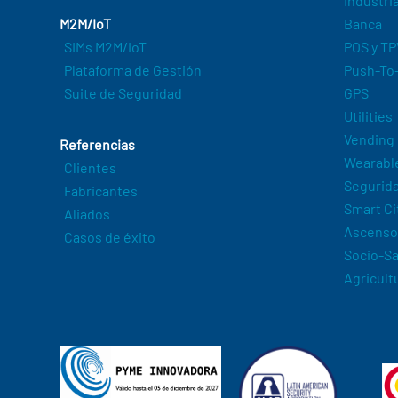
Industri
M2M/IoT
Banca
SIMs M2M/IoT
POS y TP
Plataforma de Gestión
Push-To-
Suite de Seguridad
GPS
Utilities
Vending
Referencias
Wearabl
Clientes
Segurida
Fabricantes
Smart Ci
Aliados
Ascenso
Casos de éxito
Socio-Sa
Agricult