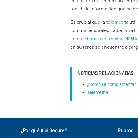
en una red de telelectura esté
real de la información que se ne
Es crucial que la
telemetría
util
comunicacionales, cobertura li
especialista en servicios M2M I
en su tarea se encuentre a car
NOTICIAS RELACIONADAS
:
¿Cómo se complementan l
Telemetría
¿Por qué Alai Secure?
Rubros