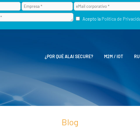
Acepto la
Política de Privacid
¿POR QUÉ ALAI SECURE?
M2M / IOT
RU
Blog