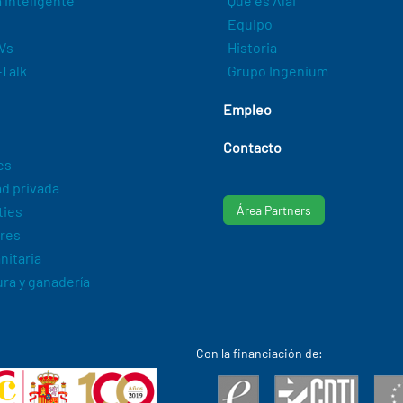
a inteligente
Qué es Alai
Equipo
Vs
Historia
Talk
Grupo Ingenium
Empleo
Contacto
es
d privada
ties
Área Partners
res
nitaria
ura y ganadería
Con la financiación de: