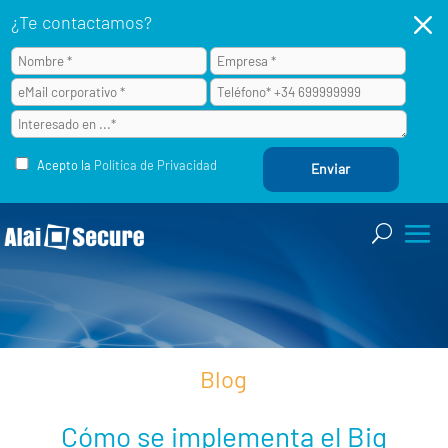
M
¿Te contactamos?
Acepto la
Política de Privacidad
Blog
Cómo se implementa el Big