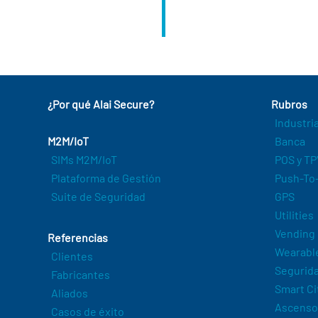
¿Por qué Alai Secure?
Rubros
Industri
M2M/IoT
Banca
SIMs M2M/IoT
POS y TP
Plataforma de Gestión
Push-To-
Suite de Seguridad
GPS
Utilities
Vending
Referencias
Wearabl
Clientes
Segurida
Fabricantes
Smart Ci
Aliados
Ascenso
Casos de éxito