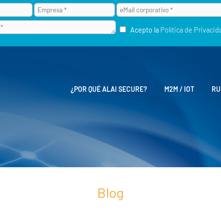
Acepto la
Política de Privacid
¿POR QUÉ ALAI SECURE?
M2M / IOT
RU
Blog