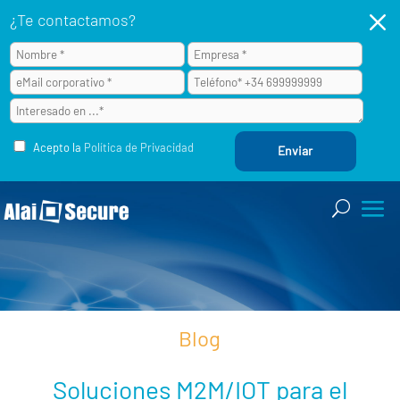
M
¿Te contactamos?
Acepto la
Política de Privacidad
Blog
Soluciones M2M/IOT para el