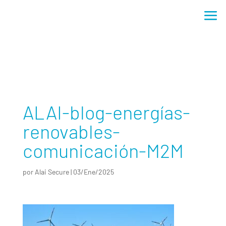
ALAI-blog-energías-renovables-comunicación-M2M
ALAI-blog-energías-
renovables-
comunicación-M2M
por
Alai Secure
|
03/Ene/2025