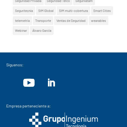
Seguridad Privada
Seguridad Telco
Segurilatam
Seguritecnia
SIM Global
SIM multi-cobertura
Smart Cities
telemetría
Transporte
Ventas de Seguridad
wearables
Webinar
Álvaro García
Síguenos:
Empresa perteneciente a: