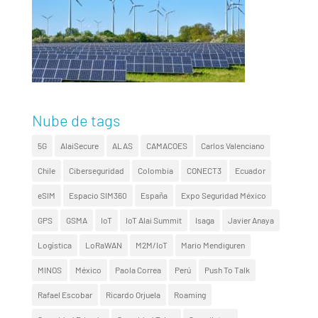
Nube de tags
5G
AlaiSecure
ALAS
CAMACOES
Carlos Valenciano
Chile
Ciberseguridad
Colombia
CONECT3
Ecuador
eSIM
Espacio SIM360
España
Expo Seguridad México
GPS
GSMA
IoT
IoT Alai Summit
Isaga
Javier Anaya
Logística
LoRaWAN
M2M/IoT
Mario Mendiguren
MINOS
México
Paola Correa
Perú
Push To Talk
Rafael Escobar
Ricardo Orjuela
Roaming