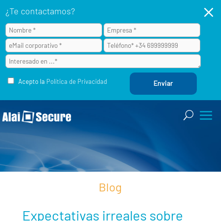
M
¿Te contactamos?
Acepto la
Política de Privacidad
Blog
Expectativas irreales sobre