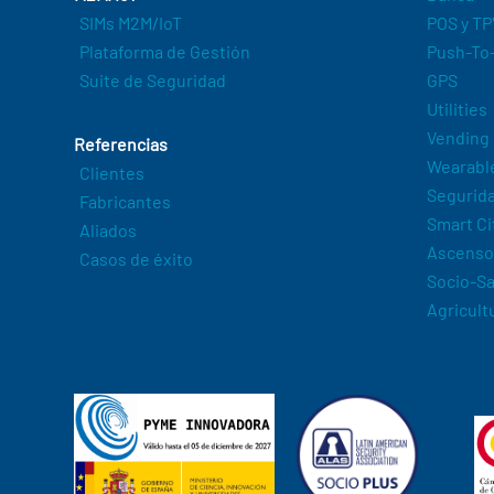
SIMs M2M/IoT
POS y TP
Plataforma de Gestión
Push-To-
Suite de Seguridad
GPS
Utilities
Vending
Referencias
Wearabl
Clientes
Segurida
Fabricantes
Smart Ci
Aliados
Ascenso
Casos de éxito
Socio-Sa
Agricult