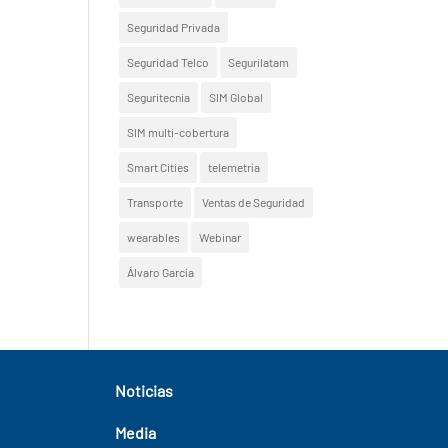
Seguridad Privada
Seguridad Telco
Segurilatam
Seguritecnia
SIM Global
SIM multi-cobertura
Smart Cities
telemetría
Transporte
Ventas de Seguridad
wearables
Webinar
Álvaro García
Noticias
Media