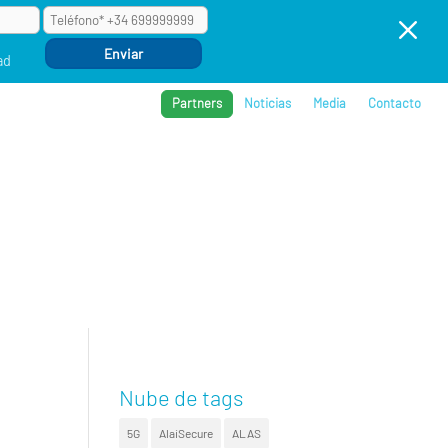
M
ad
Partners
Noticias
Media
Contacto
BROS
REFERENCIAS
COMPAÑÍA
EVENTOS
Nube de tags
5G
AlaiSecure
ALAS