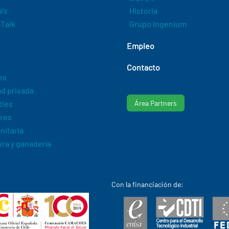
Vs
Historia
Talk
Grupo Ingenium
Empleo
Contacto
es
d privada
ties
Área Partners
res
nitaria
ura y ganadería
Con la financiación de: