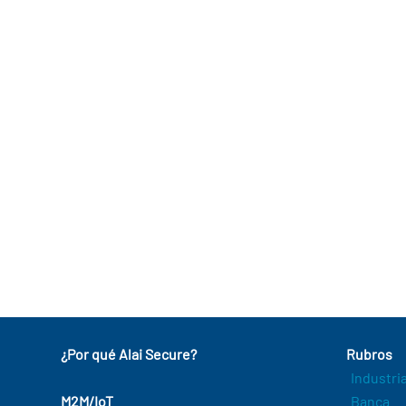
¿Por qué Alai Secure?
Rubros
Industri
M2M/IoT
Banca