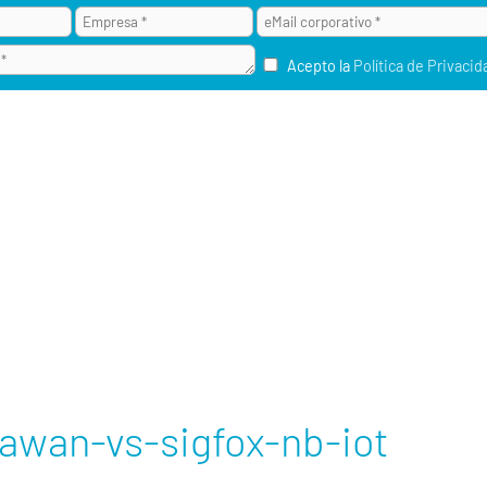
Acepto la
Política de Privacid
¿POR QUÉ ALAI SECURE?
M2M / IOT
RU
rawan-vs-sigfox-nb-iot