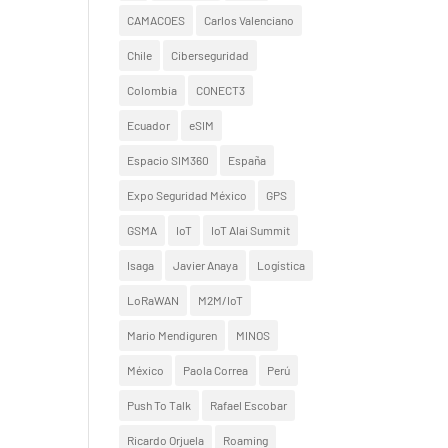
CAMACOES
Carlos Valenciano
Chile
Ciberseguridad
Colombia
CONECT3
Ecuador
eSIM
Espacio SIM360
España
Expo Seguridad México
GPS
GSMA
IoT
IoT Alai Summit
Isaga
Javier Anaya
Logística
LoRaWAN
M2M/IoT
Mario Mendiguren
MINOS
México
Paola Correa
Perú
Push To Talk
Rafael Escobar
Ricardo Orjuela
Roaming