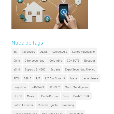
Nube de tags
5G
AlaiSecure
ALAS
CAMACOES
Carlos Valenciano
Chile
Ciberseguridad
Colombia
CONECT3
Ecuador
eSIM
Espacio SIM360
España
Expo Seguridad México
GPS
GSMA
IoT
IoT Alai Summit
Isaga
Javier Anaya
Logística
LoRaWAN
M2M/IoT
Mario Mendiguren
MINOS
México
Paola Correa
Perú
Push To Talk
Rafael Escobar
Ricardo Orjuela
Roaming
Seguridad Privada
Seguridad Telco
Segurilatam