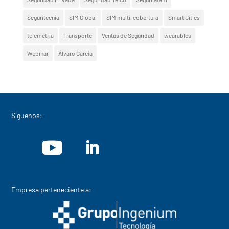
Seguritecnia
SIM Global
SIM multi-cobertura
Smart Cities
telemetría
Transporte
Ventas de Seguridad
wearables
Webinar
Álvaro García
Síguenos:
Empresa perteneciente a: