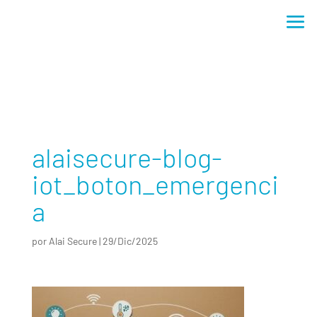
alaisecure-blog-iot_boton_emergencia
alaisecure-blog-
iot_boton_emergenci
a
por
Alai Secure
|
29/Dic/2025