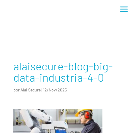
alaisecure-blog-big-data-industria-4-0
alaisecure-blog-big-
data-industria-4-0
por
Alai Secure
|
12/Nov/2025