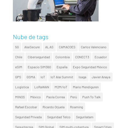
Nube de tags
5G
AlaiSecure
ALAS
CAMACOES
Carlos Valenciano
Chile
Ciberseguridad
Colombia
CONECT3
Ecuador
eSIM
Espacio SIM360
España
Expo Seguridad México
GPS
GSMA
IoT
IoT Alai Summit
Isaga
Javier Anaya
Logística
LoRaWAN
M2M/IoT
Mario Mendiguren
MINOS
México
Paola Correa
Perú
Push To Talk
Rafael Escobar
Ricardo Orjuela
Roaming
Seguridad Privada
Seguridad Telco
Segurilatam
Seguritecnia
SIM Global
SIM multi-cobertura
Smart Cities