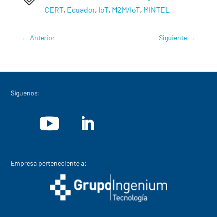
CERT
,
Ecuador
,
IoT
,
M2M/IoT
,
MINTEL
←
Anterior
Siguiente
→
Síguenos:
Empresa perteneciente a: