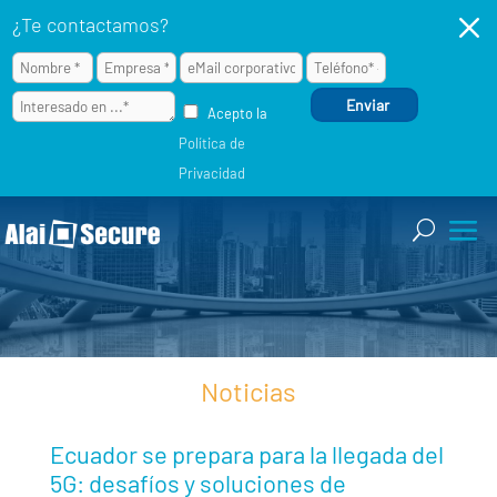
M
¿Te contactamos?
Acepto la
Política de
Privacidad
Noticias
Ecuador se prepara para la llegada del
5G: desafíos y soluciones de