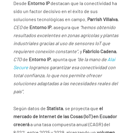
Desde
Entorno IP
destacan que la conectividad ha
sido un factor decisivo en el éxito de sus
soluciones tecnológicas en campo.
Parrish Villalva
,
CEO
de
Entorno IP
, asegura que
“hemos obtenido
resultados excelentes en zonas agrícolas y plantas
industriales gracias al uso de sensores IoT que
requieren conexión constante”
, y
Fabricio Cadena
,
CTO
de
Entorno IP
, apunta que
“de la mano de
Alai
Secure
logramos garantizar esa conectividad con
total confianza, lo que nos permite ofrecer
soluciones adaptadas a las necesidades reales del
país”
.
Según datos de
Statista
, se proyecta que
el
mercado de Internet de las Cosas (IoT) en Ecuador
crecerá
a una tasa compuesta anual (CAGR) del
8,02% entre 2025 y 2029, alcanzando un
volumen