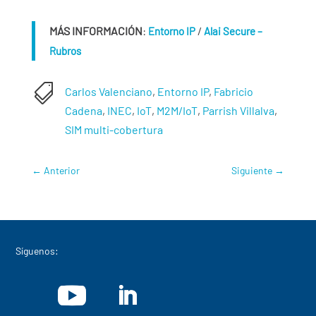
MÁS INFORMACIÓN
:
/
Entorno IP
Alai Secure –
Rubros

Carlos Valenciano
,
Entorno IP
,
Fabricio
Cadena
,
INEC
,
IoT
,
M2M/IoT
,
Parrish Villalva
,
SIM multi-cobertura
←
Anterior
Siguiente
→
Síguenos: