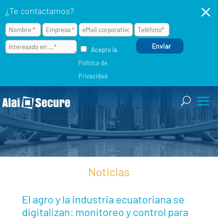
M
¿Te contactamos?
Acepto la
Política de
Privacidad
Noticias
El agro y la industria ecuatoriana se
digitalizan: monitoreo y control para