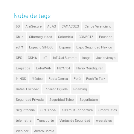
Nube de tags
5G
AlaiSecure
ALAS
CAMACOES
Carlos Valenciano
Chile
Ciberseguridad
Colombia
CONECT3
Ecuador
eSIM
Espacio SIM360
España
Expo Seguridad México
GPS
GSMA
IoT
IoT Alai Summit
Isaga
Javier Anaya
Logística
LoRaWAN
M2M/IoT
Mario Mendiguren
MINOS
México
Paola Correa
Perú
Push To Talk
Rafael Escobar
Ricardo Orjuela
Roaming
Seguridad Privada
Seguridad Telco
Segurilatam
Seguritecnia
SIM Global
SIM multi-cobertura
Smart Cities
telemetría
Transporte
Ventas de Seguridad
wearables
Webinar
Álvaro García