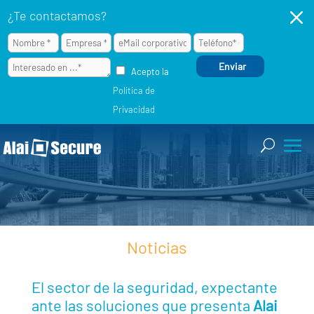
M
¿Te contactamos?
Acepto la
Política de
Privacidad
Noticias
El sector de la seguridad, expectante
ante las soluciones que presenta
Alai