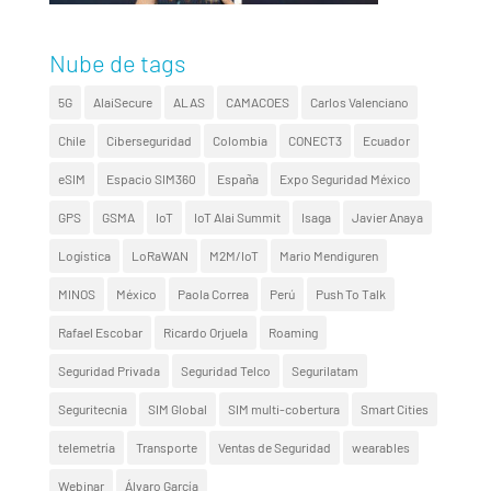
Nube de tags
5G
AlaiSecure
ALAS
CAMACOES
Carlos Valenciano
Chile
Ciberseguridad
Colombia
CONECT3
Ecuador
eSIM
Espacio SIM360
España
Expo Seguridad México
GPS
GSMA
IoT
IoT Alai Summit
Isaga
Javier Anaya
Logística
LoRaWAN
M2M/IoT
Mario Mendiguren
MINOS
México
Paola Correa
Perú
Push To Talk
Rafael Escobar
Ricardo Orjuela
Roaming
Seguridad Privada
Seguridad Telco
Segurilatam
Seguritecnia
SIM Global
SIM multi-cobertura
Smart Cities
telemetría
Transporte
Ventas de Seguridad
wearables
Webinar
Álvaro García