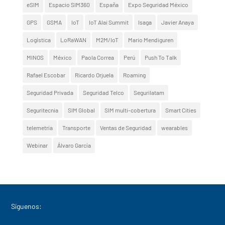
eSIM
Espacio SIM360
España
Expo Seguridad México
GPS
GSMA
IoT
IoT Alai Summit
Isaga
Javier Anaya
Logística
LoRaWAN
M2M/IoT
Mario Mendiguren
MINOS
México
Paola Correa
Perú
Push To Talk
Rafael Escobar
Ricardo Orjuela
Roaming
Seguridad Privada
Seguridad Telco
Segurilatam
Seguritecnia
SIM Global
SIM multi-cobertura
Smart Cities
telemetría
Transporte
Ventas de Seguridad
wearables
Webinar
Álvaro García
Síguenos: