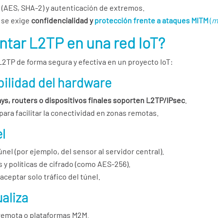
e (AES, SHA-2) y autenticación de extremos.
 se exige
confidencialidad y
protección frente a ataques MITM
(
m
tar L2TP en una red IoT?
L2TP de forma segura y efectiva en un proyecto IoT:
bilidad del hardware
ys, routers o dispositivos finales soporten L2TP/IPsec
.
para facilitar la conectividad en zonas remotas.
el
nel (por ejemplo, del sensor al servidor central).
 y políticas de cifrado (como AES-256).
 aceptar solo tráfico del túnel.
ualiza
 remota o plataformas M2M.