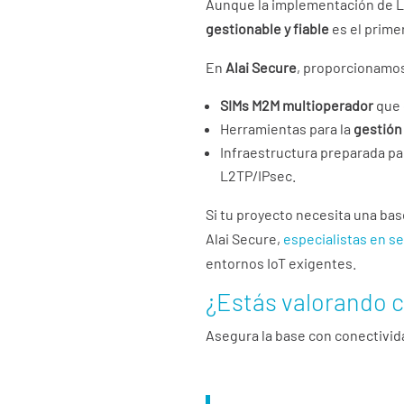
Aunque la implementación de L
gestionable y fiable
es el prime
En
Alai Secure
, proporcionamo
SIMs M2M multioperador
que 
Herramientas para la
gestión
Infraestructura preparada p
L2TP/IPsec.
Si tu proyecto necesita una ba
Alai Secure,
especialistas en s
entornos IoT exigentes.
¿Estás valorando 
Asegura la base con conectivida