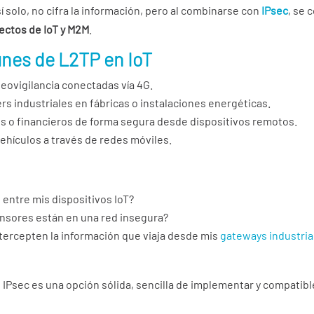
í solo, no cifra la información, pero al combinarse con
IPsec
, se 
ectos de IoT y M2M
.
nes de L2TP en IoT
eovigilancia conectadas vía 4G.
s industriales en fábricas o instalaciones energéticas.
s o financieros de forma segura desde dispositivos remotos.
ehículos a través de redes móviles.
 entre mis dispositivos IoT?
ensores están en una red insegura?
tercepten la información que viaja desde mis
gateways industria
Psec es una opción sólida, sencilla de implementar y compatible