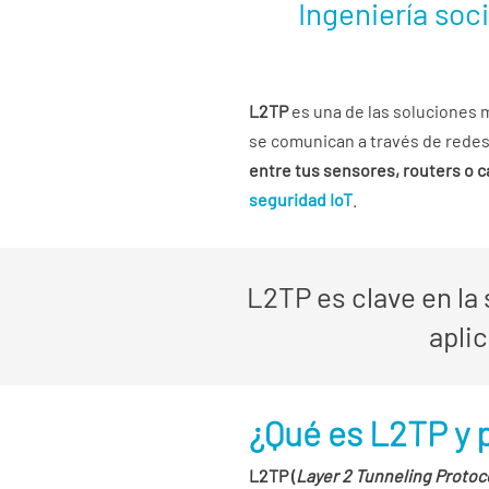
Ingeniería soc
L2TP
es una de las soluciones m
se comunican a través de redes 
entre tus sensores, routers o
seguridad IoT
.
L2TP es clave en la
aplic
¿Qué es L2TP y 
L2TP (
Layer 2 Tunneling Protoc