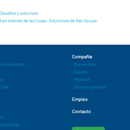
Desafíos y solucione
 en Internet de las Cosas: Soluciones de Alai Secure
Compañía
a inteligente
Qué es Alai
Equipo
Vs
Historia
Talk
Grupo Ingenium
Empleo
Contacto
es
d privada