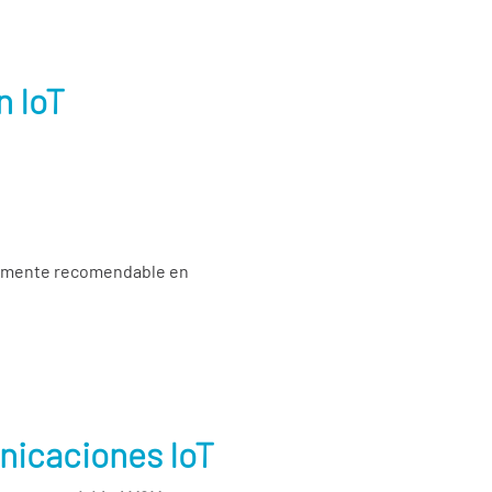
n IoT
almente recomendable en
nicaciones IoT