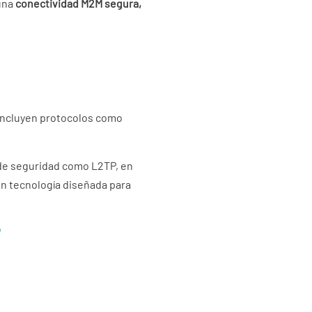
una
conectividad M2M segura,
 incluyen protocolos como
 de seguridad como L2TP, en
on tecnología diseñada para
?