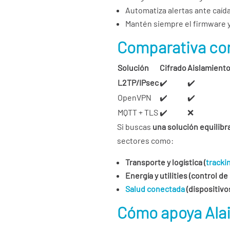
Automatiza alertas ante caída
Mantén siempre el firmware y
Comparativa con
Solución
Cifrado
Aislamient
L2TP/IPsec
✔️
✔️
OpenVPN
✔️
✔️
MQTT + TLS
✔️
❌
Si buscas
una solución equilibr
sectores como:
Transporte y logística (
tracki
Energía y utilities (control 
Salud conectada
(dispositivo
Cómo apoya Alai