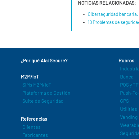
NOTICIAS RELACIONADAS
:
Ciberseguridad bancaria: 
10 Problemas de seguridad
¿Por qué Alai Secure?
Rubros
Industri
M2M/IoT
Banca
SIMs M2M/IoT
POS y TP
Plataforma de Gestión
Push-To-
Suite de Seguridad
GPS
Utilities
Vending
Referencias
Wearabl
Clientes
Segurida
Fabricantes