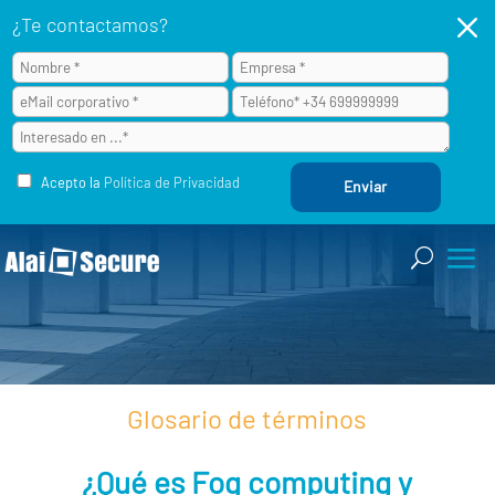
M
¿Te contactamos?
Acepto la
Política de Privacidad
Glosario de términos
¿Qué es Fog computing y