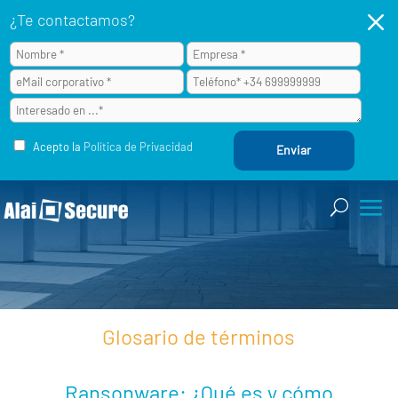
M
¿Te contactamos?
Acepto la
Política de Privacidad
Glosario de términos
Ransonware: ¿Qué es y cómo