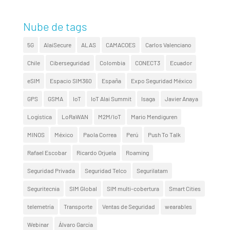
Nube de tags
5G
AlaiSecure
ALAS
CAMACOES
Carlos Valenciano
Chile
Ciberseguridad
Colombia
CONECT3
Ecuador
eSIM
Espacio SIM360
España
Expo Seguridad México
GPS
GSMA
IoT
IoT Alai Summit
Isaga
Javier Anaya
Logística
LoRaWAN
M2M/IoT
Mario Mendiguren
MINOS
México
Paola Correa
Perú
Push To Talk
Rafael Escobar
Ricardo Orjuela
Roaming
Seguridad Privada
Seguridad Telco
Segurilatam
Seguritecnia
SIM Global
SIM multi-cobertura
Smart Cities
telemetría
Transporte
Ventas de Seguridad
wearables
Webinar
Álvaro García