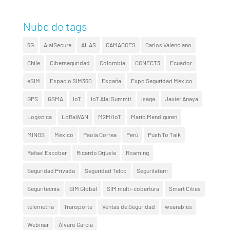
Nube de tags
5G
AlaiSecure
ALAS
CAMACOES
Carlos Valenciano
Chile
Ciberseguridad
Colombia
CONECT3
Ecuador
eSIM
Espacio SIM360
España
Expo Seguridad México
GPS
GSMA
IoT
IoT Alai Summit
Isaga
Javier Anaya
Logística
LoRaWAN
M2M/IoT
Mario Mendiguren
MINOS
México
Paola Correa
Perú
Push To Talk
Rafael Escobar
Ricardo Orjuela
Roaming
Seguridad Privada
Seguridad Telco
Segurilatam
Seguritecnia
SIM Global
SIM multi-cobertura
Smart Cities
telemetría
Transporte
Ventas de Seguridad
wearables
Webinar
Álvaro García