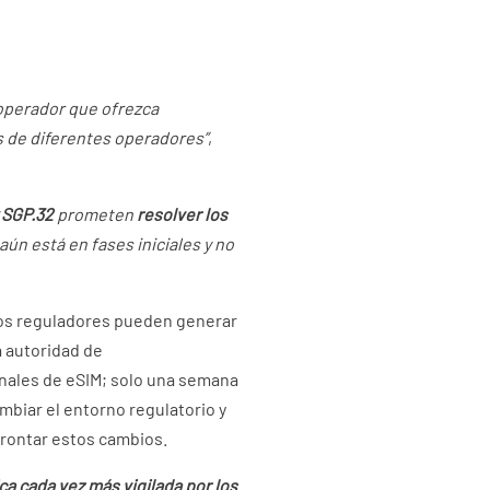
 operador que ofrezca
s de diferentes operadores”
,
 SGP.32
prometen
resolver los
ún está en fases iniciales y no
 los reguladores pueden generar
a autoridad de
nales de eSIM; solo una semana
biar el entorno regulatorio y
frontar estos cambios.
ca cada vez más vigilada por los