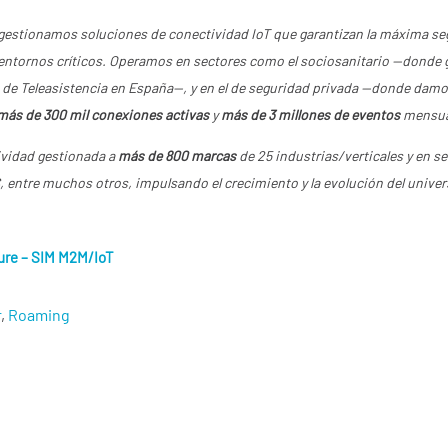
estionamos soluciones de conectividad IoT que garantizan la máxima seg
n entornos críticos. Operamos en sectores como el sociosanitario —dond
de Teleasistencia en España—, y en el de seguridad privada —donde damo
más de 300 mil conexiones activas
y
más de 3 millones de eventos
mensua
vidad gestionada a
más de 800 marcas
de 25 industrias/verticales y en sei
S, entre muchos otros, impulsando el crecimiento y la evolución del unive
ure – SIM M2M/IoT
r
,
Roaming