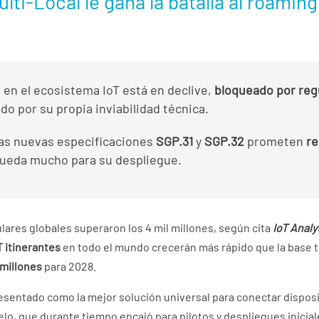
lti-Local le gana la batalla al roami
en el ecosistema IoT está en declive,
bloqueado por reg
o por su propia inviabilidad técnica.
las nuevas especificaciones
SGP.31
y
SGP.32
prometen
re
ueda mucho para su despliegue.
lares globales superaron los 4 mil millones, según cita
IoT Analy
T itinerantes
en todo el mundo crecerán más rápido que la base t
 millones
para 2028.
sentado como la mejor solución universal para conectar disposit
o, que durante tiempo encajó para pilotos y despliegues inicial