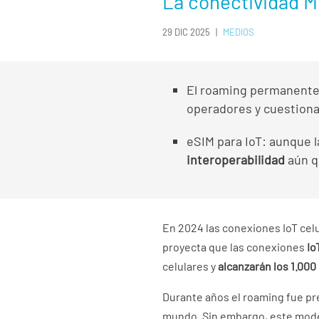
La conectividad Mu
29 DIC 2025
|
MEDIOS
El roaming permanente 
operadores y cuestionad
eSIM para IoT: aunque 
interoperabilidad
aún q
En 2024 las conexiones IoT celu
proyecta que las conexiones
Io
celulares y
alcanzarán los 1.000
Durante años el roaming fue pre
mundo. Sin embargo, este model