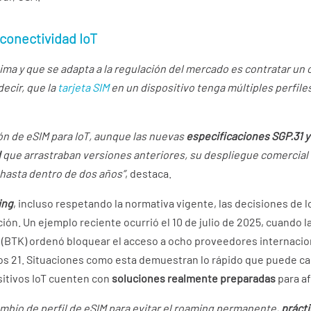
 conectividad IoT
tima y que se adapta a la regulación del mercado es contratar un
 decir, que la
tarjeta SIM
en un dispositivo tenga múltiples perfile
ión de eSIM para IoT, aunque las nuevas
especificaciones SGP.31 y
d
que arrastraban versiones anteriores, su despliegue comercial a
 hasta dentro de dos años”
, destaca.
ing
, incluso respetando la normativa vigente, las decisiones de
ión. Un ejemplo reciente ocurrió el 10 de julio de 2025, cuando l
 (BTK) ordenó bloquear el acceso a ocho proveedores internacio
os 21. Situaciones como esta demuestran lo rápido que puede cam
sitivos IoT cuenten con
soluciones realmente preparadas
para a
ambio de perfil de eSIM para evitar el roaming permanente,
prácti