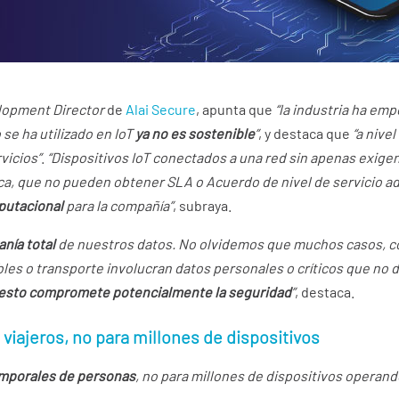
lopment Director
de
Alai Secure
, apunta que
“la industria ha em
 se ha utilizado en IoT
ya no es sostenible
”
, y destaca que
“a nive
vicios”
.
“Dispositivos IoT conectados a una red sin apenas exigen
ca, que no pueden obtener SLA o Acuerdo de nivel de servicio a
eputacional
para la compañía”
, subraya.
nía total
de nuestros datos. No olvidemos que muchos casos, c
bles o transporte involucran datos personales o críticos que no 
esto compromete potencialmente la seguridad
”
, destaca.
iajeros, no para millones de dispositivos
temporales de personas
, no para millones de dispositivos operan