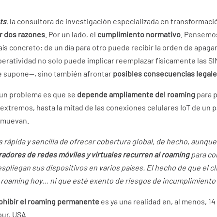
ts
, la consultora de investigación especializada en transformació
r dos razones
. Por un lado, el
cumplimiento normativo
. Pensemo
aís concreto: de un día para otro puede recibir la orden de apagar
peratividad no solo puede implicar reemplazar físicamente las SI
e supone—, sino también afrontar
posibles consecuencias legal
 un problema es que se
depende ampliamente del roaming
para p
 extremos, hasta la mitad de las conexiones celulares IoT de un 
 muevan.
s rápida y sencilla de ofrecer cobertura global, de hecho, aunqu
dores de redes móviles y virtuales recurren al roaming
para co
pliegan sus dispositivos en varios países. El hecho de que el c
o roaming hoy… ni que esté exento de riesgos de incumplimiento 
prohibir el roaming permanente
es ya una realidad en, al menos, 14 
pur, USA.