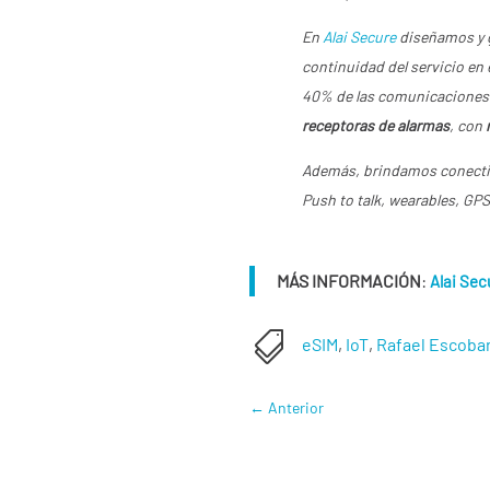
En
Alai Secure
diseñamos y g
continuidad del servicio e
40% de las comunicaciones 
receptoras de alarmas
, con
Además, brindamos conecti
Push to talk, wearables, GP
MÁS INFORMACIÓN
:
Alai Sec

eSIM
,
IoT
,
Rafael Escoba
←
Anterior