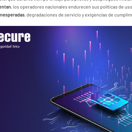
mentan
, los operadores nacionales endurecen sus políticas de u
inesperadas
, degradaciones de servicio y exigencias de cumpli