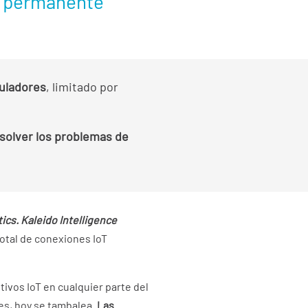
ng permanente
uladores
, limitado por
solver los problemas de
tics. Kaleido Intelligence
otal de conexiones IoT
ivos IoT en cualquier parte del
es, hoy se tambalea.
Las