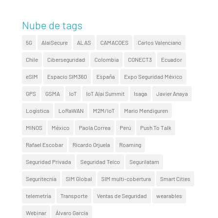
Nube de tags
5G
AlaiSecure
ALAS
CAMACOES
Carlos Valenciano
Chile
Ciberseguridad
Colombia
CONECT3
Ecuador
eSIM
Espacio SIM360
España
Expo Seguridad México
GPS
GSMA
IoT
IoT Alai Summit
Isaga
Javier Anaya
Logística
LoRaWAN
M2M/IoT
Mario Mendiguren
MINOS
México
Paola Correa
Perú
Push To Talk
Rafael Escobar
Ricardo Orjuela
Roaming
Seguridad Privada
Seguridad Telco
Segurilatam
Seguritecnia
SIM Global
SIM multi-cobertura
Smart Cities
telemetría
Transporte
Ventas de Seguridad
wearables
Webinar
Álvaro García