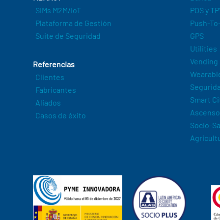
SIMs M2M/IoT
POS y TP
Plataforma de Gestión
Push-To-
Suite de Seguridad
GPS
Utilities
Vending
Referencias
Wearabl
Clientes
Segurida
Fabricantes
Smart Ci
Aliados
Ascenso
Casos de éxito
Socio-Sa
Agricult