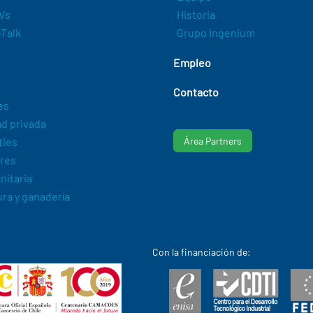
Vs
Historia
Talk
Grupo Ingenium
Empleo
Contacto
es
d privada
ties
Área Partners
res
nitaria
ura y ganadería
Con la financiación de: