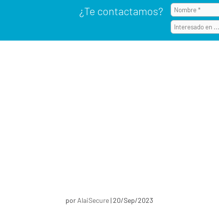
¿Te contactamos?
por
AlaiSecure
|
20/Sep/2023