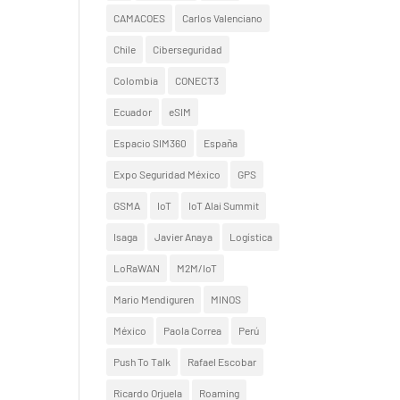
CAMACOES
Carlos Valenciano
Chile
Ciberseguridad
Colombia
CONECT3
Ecuador
eSIM
Espacio SIM360
España
Expo Seguridad México
GPS
GSMA
IoT
IoT Alai Summit
Isaga
Javier Anaya
Logística
LoRaWAN
M2M/IoT
Mario Mendiguren
MINOS
México
Paola Correa
Perú
Push To Talk
Rafael Escobar
Ricardo Orjuela
Roaming