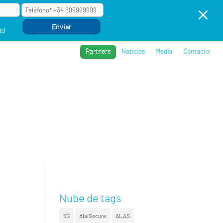
M
ad
Partners
Noticias
Media
Contacto
BROS
REFERENCIAS
COMPAÑÍA
EVENTOS
Nube de tags
5G
AlaiSecure
ALAS