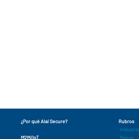
¿Por qué Alai Secure?
Rubros
Industri
M2M/IoT
Banca