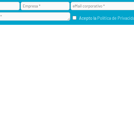
Acepto la
Política de Privacid
¿POR QUÉ ALAI SECURE?
M2M / IOT
RU