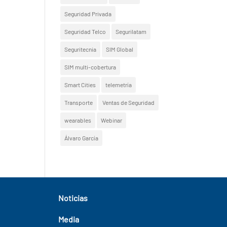
Seguridad Privada
Seguridad Telco
Segurilatam
Seguritecnia
SIM Global
SIM multi-cobertura
Smart Cities
telemetría
Transporte
Ventas de Seguridad
wearables
Webinar
Álvaro García
Noticias
Media