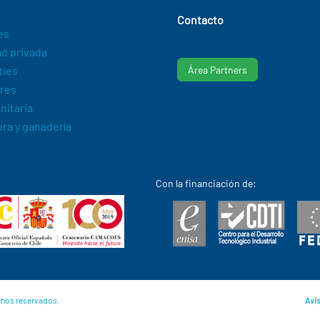
Contacto
es
d privada
ties
Área Partners
res
nitaria
ura y ganadería
Con la financiación de:
chos reservados.
Avis