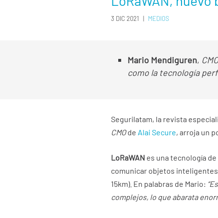
LoRaWAN, nuevo b
3 DIC 2021
|
MEDIOS
Mario Mendiguren
,
CM
como la tecnología per
Segurilatam, la revista especia
CMO
de
Alai Secure
, arroja un 
LoRaWAN
es una tecnología de
comunicar objetos inteligentes 
15km). En palabras de Mario:
“E
complejos, lo que abarata enorm