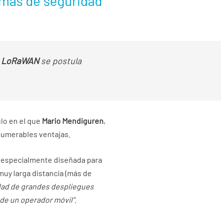
mas de seguridad
,
LoRaWAN
se postula
ulo en el que
Mario Mendiguren
,
nnumerables ventajas.
, especialmente diseñada para
muy larga distancia (más de
idad de grandes despliegues
 de un operador móvil”
.