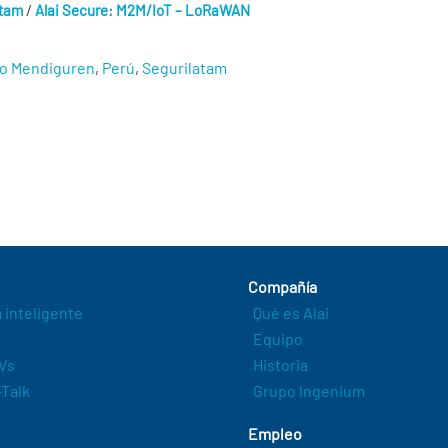
/
atam
Alai Secure: M2M/IoT – LoRaWAN
io Mendiguren
,
Perú
,
Segurilatam
Compañía
a inteligente
Qué es Alai
Equipo
Vs
Historia
Talk
Grupo Ingenium
Empleo