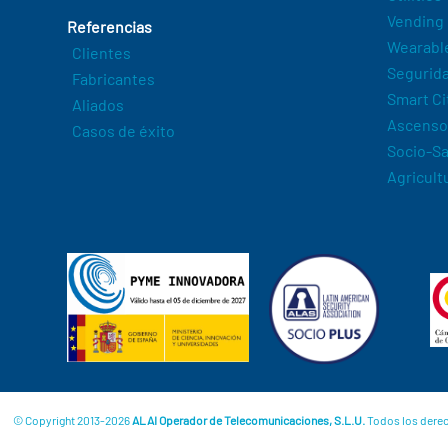
Vending
Referencias
Wearabl
Clientes
Segurida
Fabricantes
Smart Ci
Aliados
Ascenso
Casos de éxito
Socio-Sa
Agricult
© Copyright 2013-2026
ALAI Operador de Telecomunicaciones, S.L.U.
Todos los dere