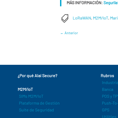
MÁS INFORMACIÓN
:
Seguril

LoRaWAN
,
M2M/IoT
,
Mar
←
Anterior
¿Por qué Alai Secure?
Rubros
Industri
M2M/IoT
Banca
SIMs M2M/IoT
POS y TP
Plataforma de Gestión
Push-To-
Suite de Seguridad
GPS
Utilities