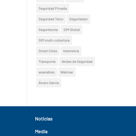
Seguridad Privada
Seguridad Telco
Segurilatam
Seguritecnia
SIM Global
SIM multi-cobertura
Smart Cities
telemetría
Transporte
Ventas de Seguridad
wearables
Webinar
Álvaro García
Noticias
Media