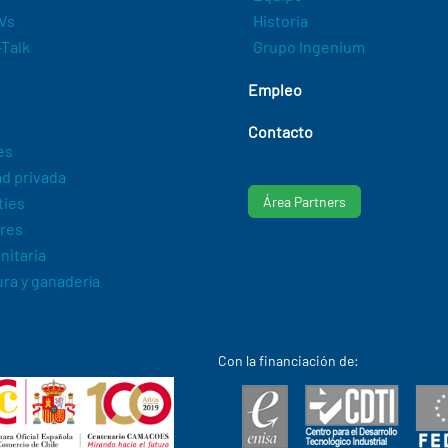
Vs
Historia
Talk
Grupo Ingenium
Empleo
Contacto
es
d privada
ties
Área Partners
res
nitaria
ura y ganadería
Con la financiación de: