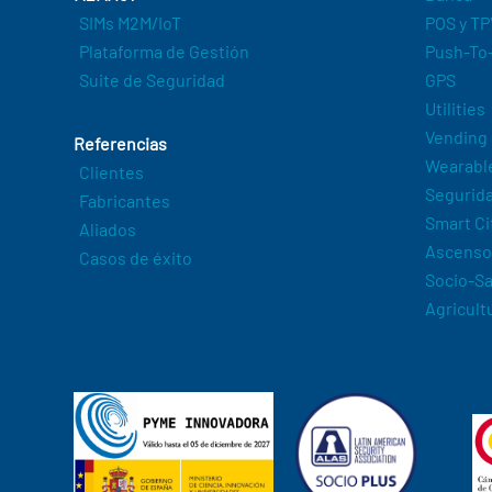
SIMs M2M/IoT
POS y TP
Plataforma de Gestión
Push-To-
Suite de Seguridad
GPS
Utilities
Vending
Referencias
Wearabl
Clientes
Segurida
Fabricantes
Smart Ci
Aliados
Ascenso
Casos de éxito
Socio-Sa
Agricult