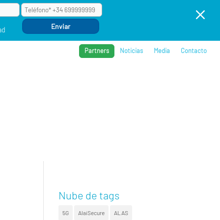
M
ad
Partners
Noticias
Media
Contacto
BROS
REFERENCIAS
COMPAÑÍA
EVENTOS
Nube de tags
5G
AlaiSecure
ALAS