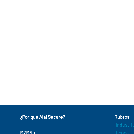
¿Por qué Alai Secure?
Rubros
Industri
M2M/IoT
Banca