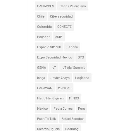
CAMACOES
Carlos Valenciano
Chile
Ciberseguridad
Colombia
CONECT3
Ecuador
eSIM
Espacio SIM360
España
Expo Seguridad México
GPS
GSMA
IoT
IoT Alai Summit
Isaga
Javier Anaya
Logística
LoRaWAN
M2M/IoT
Mario Mendiguren
MINOS
México
Paola Correa
Perú
Push To Talk
Rafael Escobar
Ricardo Orjuela
Roaming