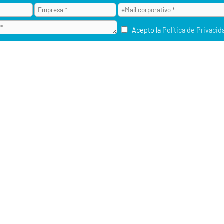
Acepto la
Política de Privacid
¿POR QUÉ ALAI SECURE?
M2M / IOT
RU