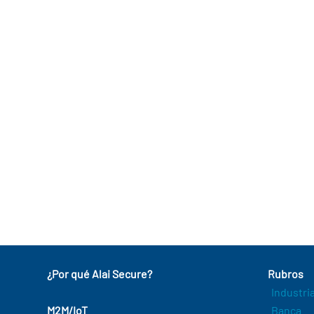
¿Por qué Alai Secure?
Rubros
Industri
M2M/IoT
Banca