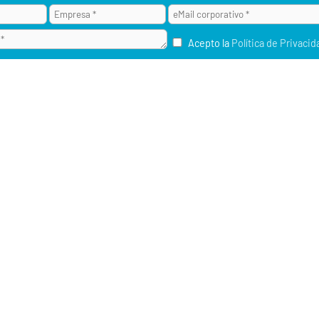
Acepto la
Política de Privacid
¿POR QUÉ ALAI SECURE?
M2M / IOT
RU