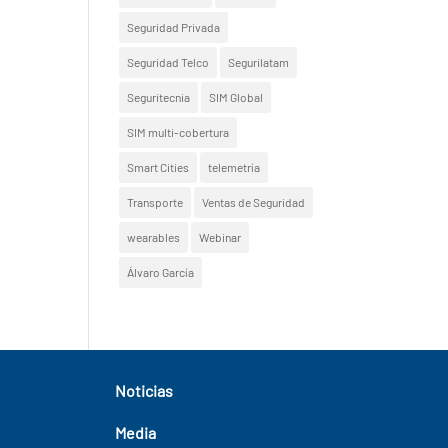
Seguridad Privada
Seguridad Telco
Segurilatam
Seguritecnia
SIM Global
SIM multi-cobertura
Smart Cities
telemetría
Transporte
Ventas de Seguridad
wearables
Webinar
Álvaro García
Noticias
Media