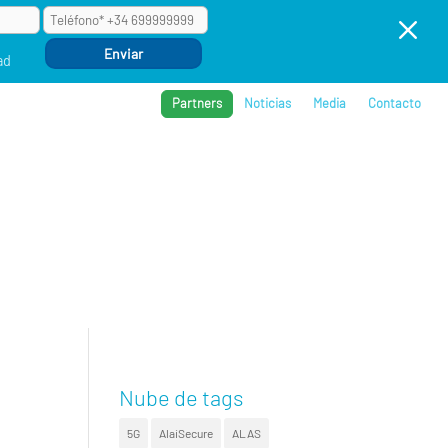
M
ad
Partners
Noticias
Media
Contacto
BROS
REFERENCIAS
COMPAÑÍA
EVENTOS
Nube de tags
5G
AlaiSecure
ALAS