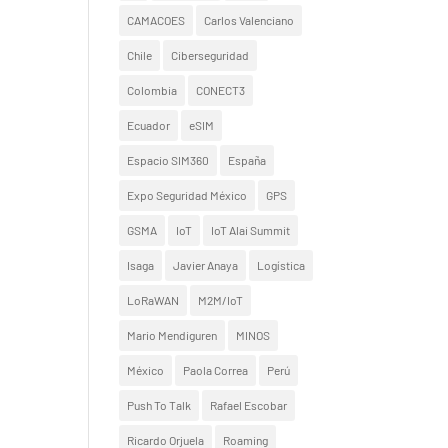
CAMACOES
Carlos Valenciano
Chile
Ciberseguridad
Colombia
CONECT3
Ecuador
eSIM
Espacio SIM360
España
Expo Seguridad México
GPS
GSMA
IoT
IoT Alai Summit
Isaga
Javier Anaya
Logística
LoRaWAN
M2M/IoT
Mario Mendiguren
MINOS
México
Paola Correa
Perú
Push To Talk
Rafael Escobar
Ricardo Orjuela
Roaming