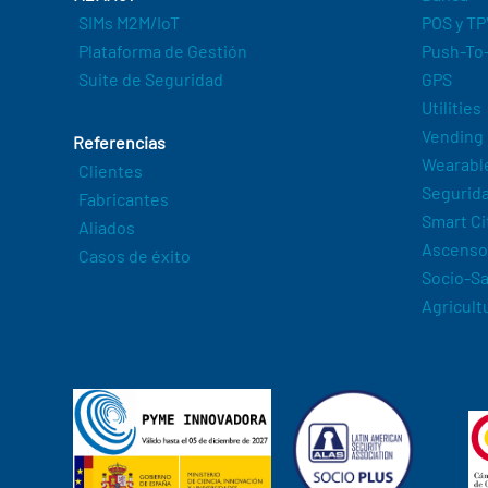
SIMs M2M/IoT
POS y TP
Plataforma de Gestión
Push-To-
Suite de Seguridad
GPS
Utilities
Vending
Referencias
Wearabl
Clientes
Segurida
Fabricantes
Smart Ci
Aliados
Ascenso
Casos de éxito
Socio-Sa
Agricult