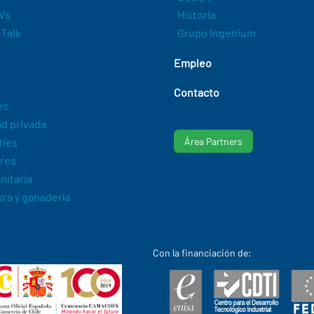
Vs
Historia
Talk
Grupo Ingenium
Empleo
Contacto
es
d privada
ties
Área Partners
res
nitaria
ura y ganadería
Con la financiación de: