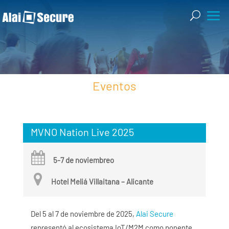
Eventos
Eventos
MVNO Nation Live 2025
5-7 de noviembreo
Hotel Meliá Villaitana – Alicante
Del 5 al 7 de noviembre de 2025,
Alai Secure
representó al ecosistema IoT/M2M como ponente