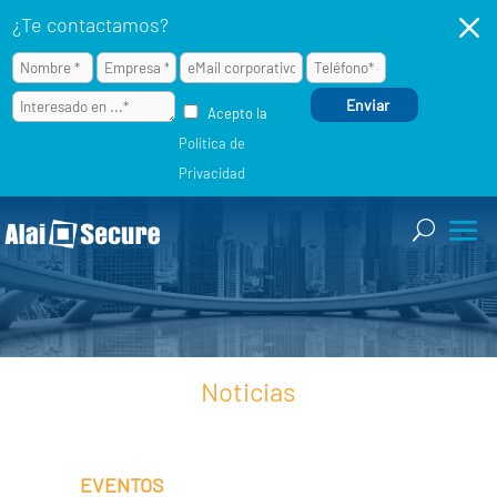
M
¿Te contactamos?
Acepto la
Política de
Privacidad
Noticias