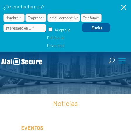
M
¿Te contactamos?
Acepto la
Política de
Privacidad
Noticias