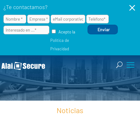
M
¿Te contactamos?
Acepto la
Política de
Privacidad
Noticias