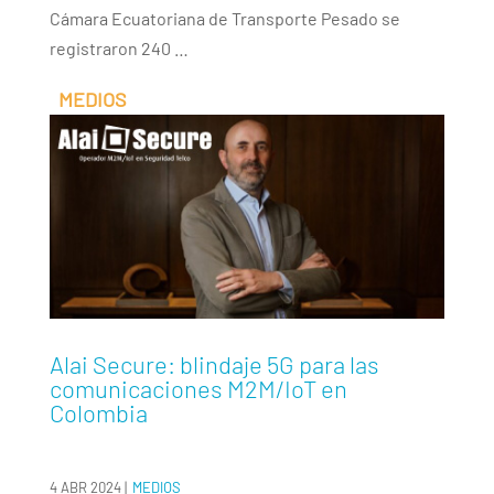
Cámara Ecuatoriana de Transporte Pesado se
registraron 240 …
Alai Secure: blindaje 5G para las
comunicaciones M2M/IoT en
Colombia
4 ABR 2024
|
MEDIOS