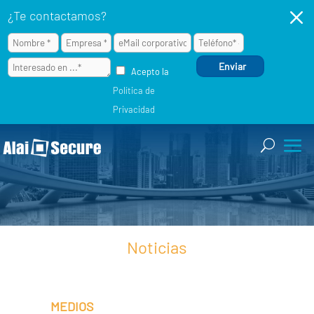
M
¿Te contactamos?
Acepto la
Política de
Privacidad
Noticias