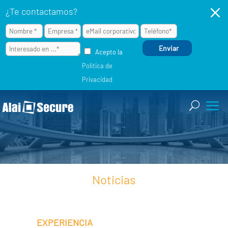
M
¿Te contactamos?
Acepto la
Política de
Privacidad
Noticias