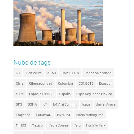
Nube de tags
5G
AlaiSecure
ALAS
CAMACOES
Carlos Valenciano
Chile
Ciberseguridad
Colombia
CONECT3
Ecuador
eSIM
Espacio SIM360
España
Expo Seguridad México
GPS
GSMA
IoT
IoT Alai Summit
Isaga
Javier Anaya
Logística
LoRaWAN
M2M/IoT
Mario Mendiguren
MINOS
México
Paola Correa
Perú
Push To Talk