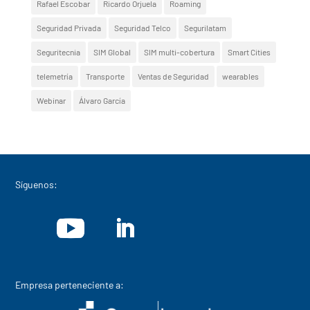
Rafael Escobar
Ricardo Orjuela
Roaming
Seguridad Privada
Seguridad Telco
Segurilatam
Seguritecnia
SIM Global
SIM multi-cobertura
Smart Cities
telemetría
Transporte
Ventas de Seguridad
wearables
Webinar
Álvaro García
Síguenos:
Empresa perteneciente a: