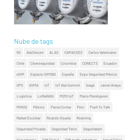
Nube de tags
5G
AlaiSecure
ALAS
CAMACOES
Carlos Valenciano
Chile
Ciberseguridad
Colombia
CONECT3
Ecuador
eSIM
Espacio SIM360
España
Expo Seguridad México
GPS
GSMA
IoT
IoT Alai Summit
Isaga
Javier Anaya
Logística
LoRaWAN
M2M/IoT
Mario Mendiguren
MINOS
México
Paola Correa
Perú
Push To Talk
Rafael Escobar
Ricardo Orjuela
Roaming
Seguridad Privada
Seguridad Telco
Segurilatam
Seguritecnia
SIM Global
SIM multi-cobertura
Smart Cities