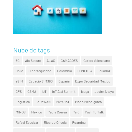
Nube de tags
5G
AlaiSecure
ALAS
CAMACOES
Carlos Valenciano
Chile
Ciberseguridad
Colombia
CONECT3
Ecuador
eSIM
Espacio SIM360
España
Expo Seguridad México
GPS
GSMA
IoT
IoT Alai Summit
Isaga
Javier Anaya
Logística
LoRaWAN
M2M/IoT
Mario Mendiguren
MINOS
México
Paola Correa
Perú
Push To Talk
Rafael Escobar
Ricardo Orjuela
Roaming