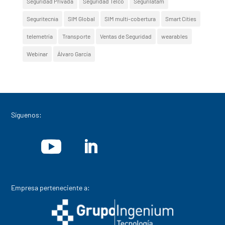
Seguridad Privada
Seguridad Telco
Segurilatam
Seguritecnia
SIM Global
SIM multi-cobertura
Smart Cities
telemetría
Transporte
Ventas de Seguridad
wearables
Webinar
Álvaro García
Síguenos:
Empresa perteneciente a: