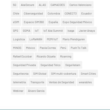
5G
AlaiSecure
ALAS
CAMACOES
Carlos Valenciano
Chile
Ciberseguridad
Colombia
CONECT3
Ecuador
eSIM
Espacio SIM360
España
Expo Seguridad México
GPS
GSMA
IoT
IoT Alai Summit
Isaga
Javier Anaya
Logística
LoRaWAN
M2M/IoT
Mario Mendiguren
MINOS
México
Paola Correa
Perú
Push To Talk
Rafael Escobar
Ricardo Orjuela
Roaming
Seguridad Privada
Seguridad Telco
Segurilatam
Seguritecnia
SIM Global
SIM multi-cobertura
Smart Cities
telemetría
Transporte
Ventas de Seguridad
wearables
Webinar
Álvaro García