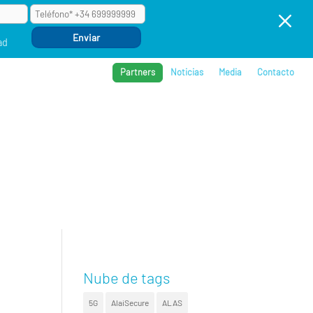
M
ad
Partners
Noticias
Media
Contacto
BROS
REFERENCIAS
COMPAÑÍA
EVENTOS
Nube de tags
5G
AlaiSecure
ALAS