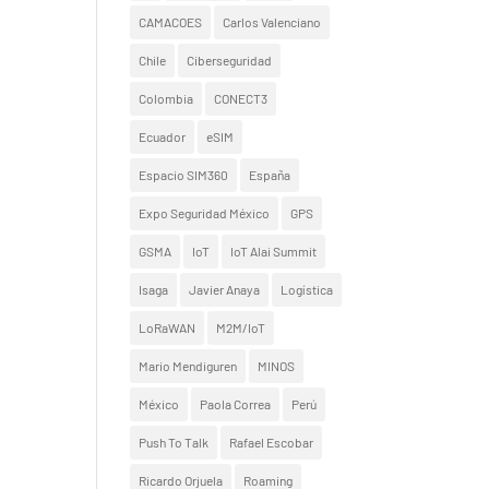
CAMACOES
Carlos Valenciano
Chile
Ciberseguridad
Colombia
CONECT3
Ecuador
eSIM
Espacio SIM360
España
Expo Seguridad México
GPS
GSMA
IoT
IoT Alai Summit
Isaga
Javier Anaya
Logística
LoRaWAN
M2M/IoT
Mario Mendiguren
MINOS
México
Paola Correa
Perú
Push To Talk
Rafael Escobar
Ricardo Orjuela
Roaming