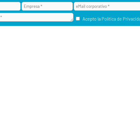
Acepto la
Política de Privacid
¿POR QUÉ ALAI SECURE?
M2M / IOT
RU