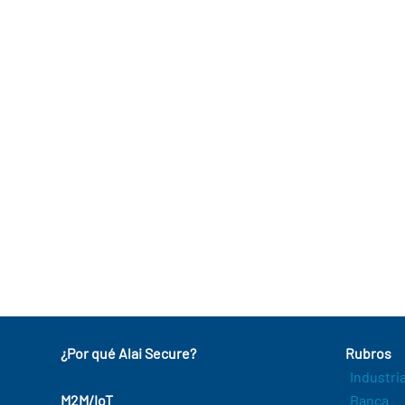
¿Por qué Alai Secure?
Rubros
Industri
M2M/IoT
Banca