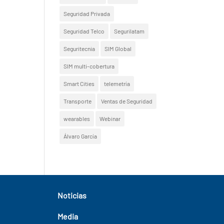
Seguridad Privada
Seguridad Telco
Segurilatam
Seguritecnia
SIM Global
SIM multi-cobertura
Smart Cities
telemetría
Transporte
Ventas de Seguridad
wearables
Webinar
Álvaro García
Noticias
Media