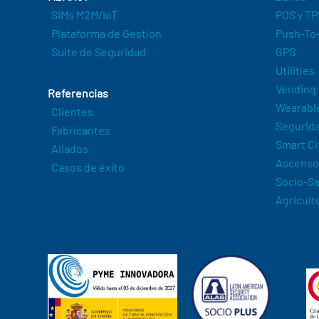
SIMs M2M/IoT
POS y TP
Plataforma de Gestión
Push-To-
Suite de Seguridad
GPS
Utilities
Vending
Referencias
Wearabl
Clientes
Segurida
Fabricantes
Smart Ci
Aliados
Ascenso
Casos de éxito
Socio-Sa
Agricult