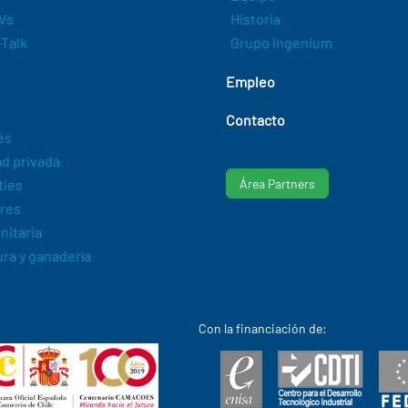
Vs
Historia
Talk
Grupo Ingenium
Empleo
Contacto
es
d privada
ties
Área Partners
res
nitaria
ura y ganadería
Con la financiación de: