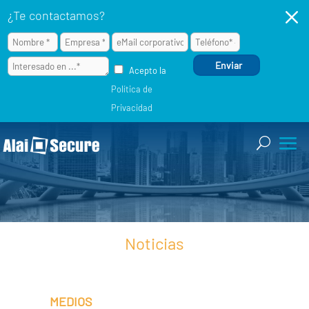
M
¿Te contactamos?
Acepto la
Política de
Privacidad
Noticias